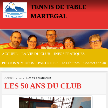
Panneau de gestion des cookies
TENNIS DE TABLE
MARTEGAL
ACCUEIL
LA VIE DU CLUB
INFOS PRATIQUES
PHOTOS & VIDÉOS
PARTICIPER
Les équipes
Contact et plan
Accueil
Les 50 ans du club
LES 50 ANS DU CLUB