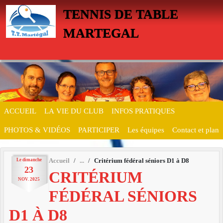
Panneau de gestion des cookies
TENNIS DE TABLE
MARTEGAL
ACCUEIL
LA VIE DU CLUB
INFOS PRATIQUES
PHOTOS & VIDÉOS
PARTICIPER
Les équipes
Contact et plan
Le
dimanche
Accueil
Critérium fédéral séniors D1 à D8
23
CRITÉRIUM
NOV.
2025
FÉDÉRAL SÉNIORS
D1 À D8