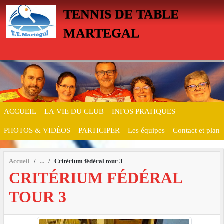
Panneau de gestion des cookies
TENNIS DE TABLE
MARTEGAL
ACCUEIL
LA VIE DU CLUB
INFOS PRATIQUES
PHOTOS & VIDÉOS
PARTICIPER
Les équipes
Contact et plan
Accueil
Critérium fédéral tour 3
CRITÉRIUM FÉDÉRAL
TOUR 3