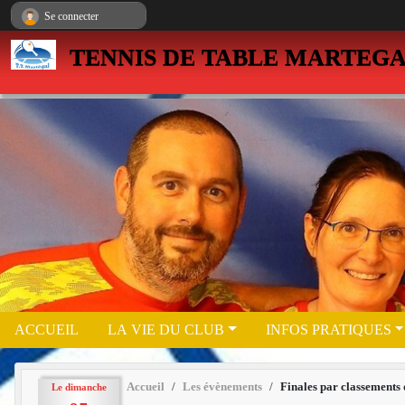
Panneau de gestion des cookies
Se connecter
TENNIS DE TABLE MARTEG
ACCUEIL
LA VIE DU CLUB
INFOS PRATIQUES
Accueil
Les évènements
Finales par classements
Le
dimanche