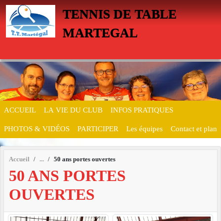
Panneau de gestion des cookies
TENNIS DE TABLE
MARTEGAL
ACCUEIL
LA VIE DU CLUB
INFOS PRATIQUES
PHOTOS & VIDÉOS
PARTICIPER
Les équipes
Contact et plan
Accueil
50 ans portes ouvertes
50 ANS PORTES
OUVERTES