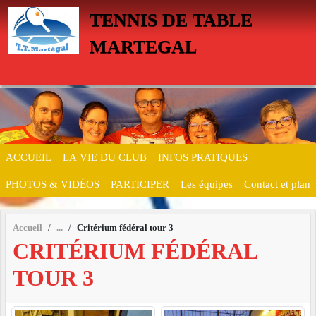
Panneau de gestion des cookies
TENNIS DE TABLE
MARTEGAL
ACCUEIL
LA VIE DU CLUB
INFOS PRATIQUES
PHOTOS & VIDÉOS
PARTICIPER
Les équipes
Contact et plan
Accueil
Critérium fédéral tour 3
CRITÉRIUM FÉDÉRAL
TOUR 3